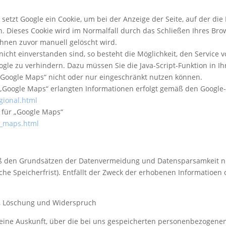
.
setzt Google ein Cookie, um bei der Anzeige der Seite, auf der die
. Dieses Cookie wird im Normalfall durch das Schließen Ihres Brow
 Ihnen zuvor manuell gelöscht wird.
nicht einverstanden sind, so besteht die Möglichkeit, den Service 
le zu verhindern. Dazu müssen Sie die Java-Script-Funktion in Ih
e „Google Maps“ nicht oder nur eingeschränkt nutzen können.
 „Google Maps“ erlangten Informationen erfolgt gemäß den Goog
gional.html
 für „Google Maps“
s_maps.html
den Grundsätzen der Datenvermeidung und Datensparsamkeit nur s
he Speicherfrist). Entfällt der Zweck der erhobenen Informatioen 
re, Löschung und Widerspruch
h eine Auskunft, über die bei uns gespeicherten personenbezogene